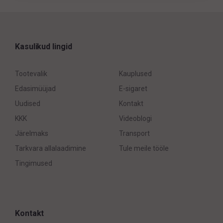
Kasulikud lingid
Tootevalik
Kauplused
Edasimüüjad
E-sigaret
Uudised
Kontakt
KKK
Videoblogi
Järelmaks
Transport
Tarkvara allalaadimine
Tule meile tööle
Tingimused
Kontakt