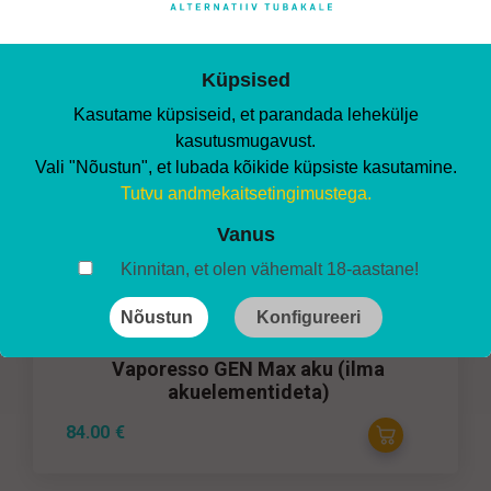
Väljundvõimsus: 5-80W
Kiire DC 5V/2A laadimine, Type-C ühendus
Küpsised
Sobib komplekti
Kasutame küpsiseid, et parandada lehekülje
kasutusmugavust.
Vali "Nõustun", et lubada kõikide küpsiste kasutamine.
Tutvu andmekaitsetingimustega.
Vanus
Kinnitan, et olen vähemalt 18-aastane!
Nõustun
Konfigureeri
Vaporesso GEN Max aku (ilma
akuelementideta)
84.00
€