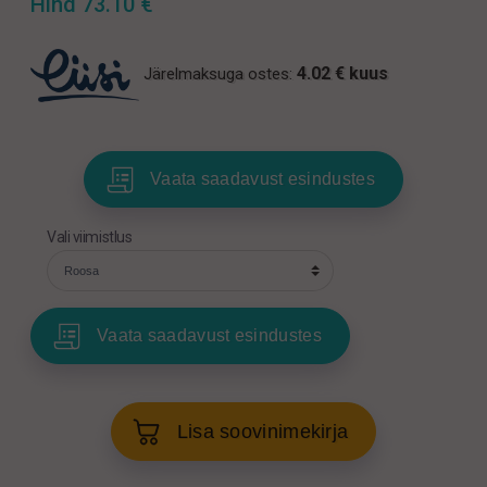
Hind
73.10
€
4.02 € kuus
Järelmaksuga ostes:
Vaata saadavust esindustes
Vali viimistlus
Vaata saadavust esindustes
Lisa soovinimekirja