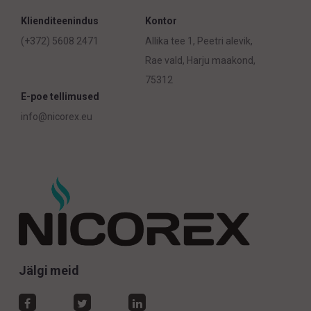
Klienditeenindus
Kontor
(+372) 5608 2471
Allika tee 1, Peetri alevik,
Rae vald, Harju maakond,
75312
E-poe tellimused
info@nicorex.eu
Jälgi meid