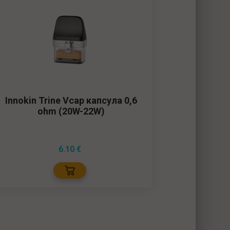
Innokin Trine Vcap капсула 0,6
Inno
ohm (20W-22W)
6.10
€