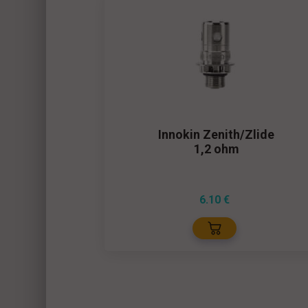
апсула 0,6
Innokin Zenith/Zlide
W)
1,2 ohm
6.10
€