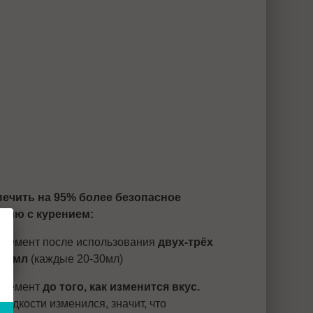
печить на 95% более безопасное
нию с курением:
 элемент после использования
двух-трёх
 10мл
(каждые 20-30мл)
 элемент
до того, как изменится вкус.
-жидкости изменился, значит, что