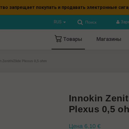
ьство запрещает покупать и продавать электронные сиг
RUS
Зар
Товары
Mагазины
n Zenith/Zlide Plexus 0,5 ohm
Innokin Zenit
Plexus 0,5 o
Цена
6.10
€