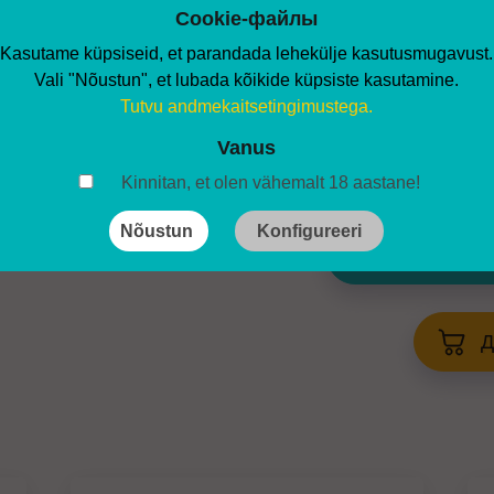
нагревательный элемент уж
Cookie-файлы
Kasutame küpsiseid, et parandada lehekülje kasutusmugavust.
- При своевременной замен
Vali "Nõustun", et lubada kõikide küpsiste kasutamine.
быть уверены, что использ
Tutvu andmekaitsetingimustega.
чем курение!
Vanus
- Идеально решение – это
к
жидкостей получаете 2 наг
Kinnitan, et olen vähemalt 18 aastane!
Nõustun
Konfigureeri
Посмотреть
Д