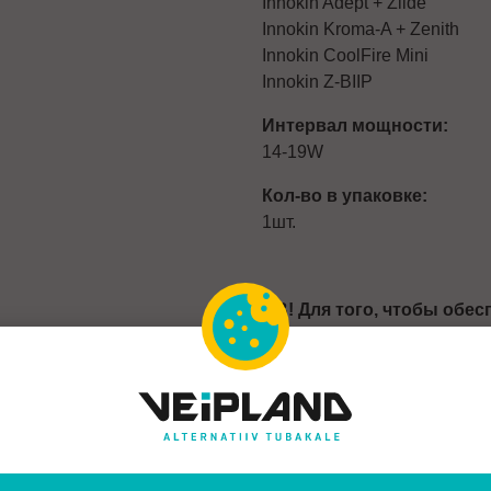
Innokin Adept + Zlide
Innokin Kroma-A + Zenith
Innokin CoolFire Mini
Innokin Z-BIIP
Интервал мощности:
14-19W
Кол-во в упаковке:
1шт.
NB! Для того, чтобы обес
использование по сравне
- Меняйте нагревательный
бутылочек э-жидкости по
- Меняйте нагревательный
Если чувствуете, что вкус э