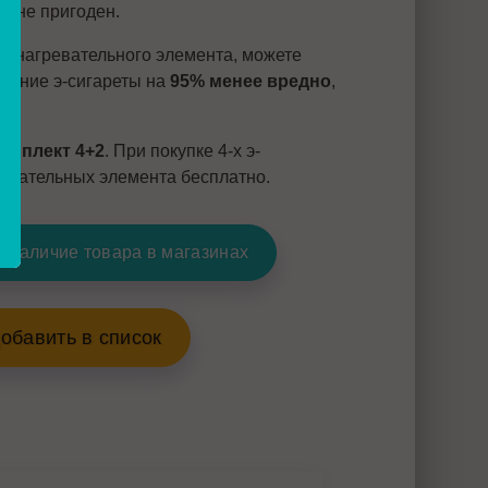
е не пригоден.
е нагревательного элемента, можете
ование э-сигареты на
95% менее вредно
,
омплект 4+2
. При покупке 4-х э-
ревательных элемента бесплатно.
 наличие товара в магазинах
обавить в список