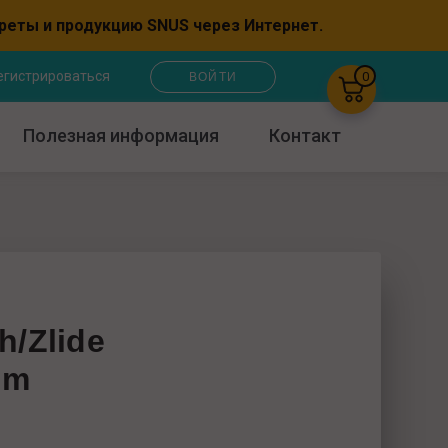
×
ареты и продукцию SNUS через Интернет.
егистрироваться
0
ВОЙТИ
Полезная информация
Контакт
×
×
h/Zlide
hm